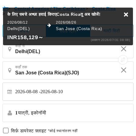
होम
>
Central America / The Caribbean
>
Costa Rica
>
San Jose (Costa Rica)
के लिए सबसे अच्छा हवाई किराएCosta Ricaतू
अब खोजें!
2026/08/12
2026/08/26
Delhi(DEL)
San Jose (Costa Rica)
वन वे
मल्टी सिटी
राउंड ट्रिप
INR158,129
～
(अद्यतन:2026/07/31 08:08)
कहाँ से
कहाँ तक
2026-08-08
2026-08-10
1
यात्री,
इकोनॉमी
सिर्फ़ डायरेक्ट फ़्लाइट
*कोई स्थानांतरण नहीं