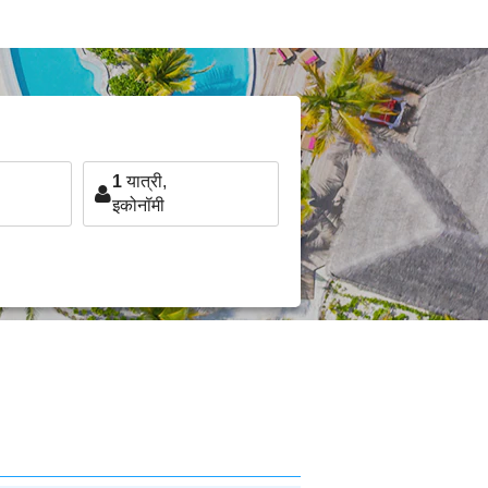
1
यात्री,
इकोनॉमी