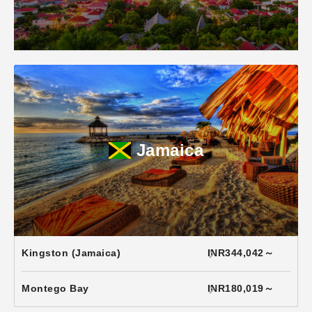
Jamaica
Kingston (Jamaica)
INR344,042～
Montego Bay
INR180,019～