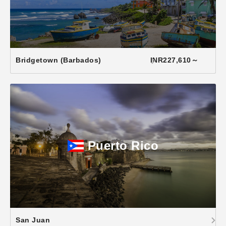
Bridgetown (Barbados)
INR227,610～
Puerto Rico
San Juan