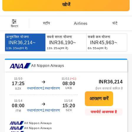
खोजें
स्टॉप
घंटे
Airlines
फ़िल्टर
अनुशंसित योजना
सबसे सस्ता योजना
सबसे कम योजना
INR36,214~
INR36,190~
INR45,963~
13h 35m(वन वे)
13h 35m(वन वे)
6h 55m(वन वे)
All Nippon Airways
11/10
11/11
(+1)
INR36,214
17:25
08:00
स्थानांतरण1स्थानांतरण
UKB
ईंधन सरचार्ज शामिल है
SZX
11/14
11/14
08:00
15:20
स्थानांतरण1स्थानांतरण
SZX
ITM
पासपोर्ट आवश्यक है
All Nippon Airways
All Nippon Airways