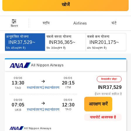
खोजें
स्टॉप
घंटे
Airlines
फ़िल्टर
अनुशंसित योजना
सबसे सस्ता योजना
सबसे कम योजना
INR37,529~
INR36,365~
INR201,175~
5h 45m(वन वे)
5h 30m(वन वे)
4h 50m(वन वे)
All Nippon Airways
09/06
09/06
केवल6सीट छोड़ा!
13:30
20:15
INR37,529
स्थानांतरण1स्थानांतरण
ITM
TAO
ईंधन सरचार्ज शामिल है
09/09
09/09
07:05
12:30
स्थानांतरण1स्थानांतरण
TAO
UKB
पासपोर्ट आवश्यक है
All Nippon Airways