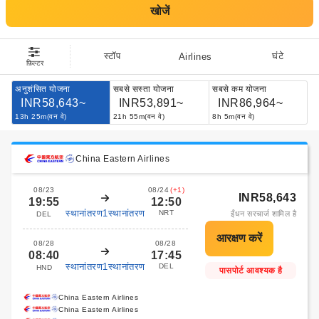
खोजें
स्टॉप
घंटे
Airlines
फ़िल्टर
अनुशंसित योजना
सबसे सस्ता योजना
सबसे कम योजना
INR58,643~
INR53,891~
INR86,964~
13h 25m(वन वे)
21h 55m(वन वे)
8h 5m(वन वे)
China Eastern Airlines
08/23
08/24
(+1)
INR58,643
19:55
12:50
स्थानांतरण1स्थानांतरण
NRT
ईंधन सरचार्ज शामिल है
DEL
08/28
08/28
08:40
17:45
स्थानांतरण1स्थानांतरण
DEL
HND
पासपोर्ट आवश्यक है
China Eastern Airlines
China Eastern Airlines