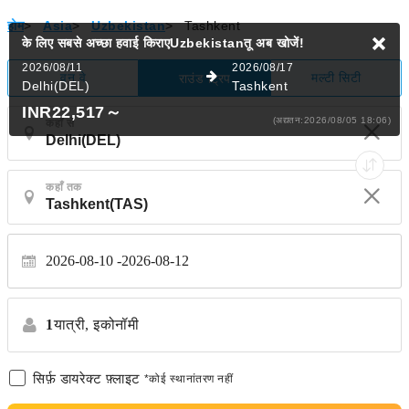
होम
>
Asia
>
Uzbekistan
>
Tashkent
के लिए सबसे अच्छा हवाई किराएUzbekistanतू
अब खोजें!
2026/08/11
2026/08/17
वन वे
मल्टी सिटी
राउंड ट्रिप
Delhi(DEL)
Tashkent
INR22,517
～
(अद्यतन:2026/08/05 18:06)
कहाँ से
कहाँ तक
2026-08-10
2026-08-12
1
यात्री,
इकोनॉमी
सिर्फ़ डायरेक्ट फ़्लाइट
*कोई स्थानांतरण नहीं