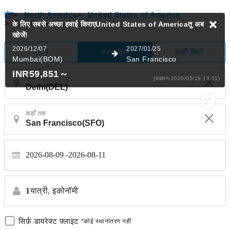
होम
>
North America
>
United States of America
>
San Francisco
के लिए सबसे अच्छा हवाई किराएUnited States of Americaतू
अब
खोजें!
2026/12/07
2027/01/25
वन वे
मल्टी सिटी
राउंड ट्रिप
Mumbai(BOM)
San Francisco
INR59,851
～
कहाँ से
(अद्यतन:2026/05/19 13:01)
कहाँ तक
2026-08-09
2026-08-11
1
यात्री,
इकोनॉमी
सिर्फ़ डायरेक्ट फ़्लाइट
*कोई स्थानांतरण नहीं