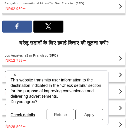
Bengaluru International Airport
San Francisco(SFO)
INR92,950
〜
घरेलू उड़ानों के लिए हवाई किराए की तुलना करें?
Los Angeles
San Francisco(SFO)
INR12,792
〜
New York
San Francisco(SFO)
INR27,861
〜
Las Vegas
San Francisco(SFO)
INR22,581
〜
New York
San Francisco(SFO)
INR28,374
〜
New York
San Francisco(SFO)
INR28,808
〜