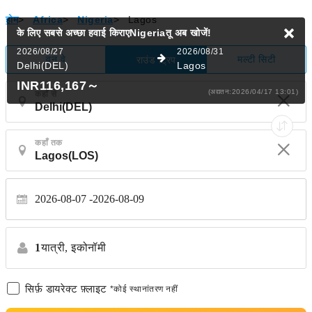
होम
>
Africa
>
Nigeria
>
Lagos
के लिए सबसे अच्छा हवाई किराएNigeriaतू
अब खोजें!
2026/08/27
2026/08/31
वन वे
मल्टी सिटी
राउंड ट्रिप
Delhi(DEL)
Lagos
INR116,167
～
(अद्यतन:2026/04/17 13:01)
कहाँ से
कहाँ तक
2026-08-07
2026-08-09
1
यात्री,
इकोनॉमी
सिर्फ़ डायरेक्ट फ़्लाइट
*कोई स्थानांतरण नहीं