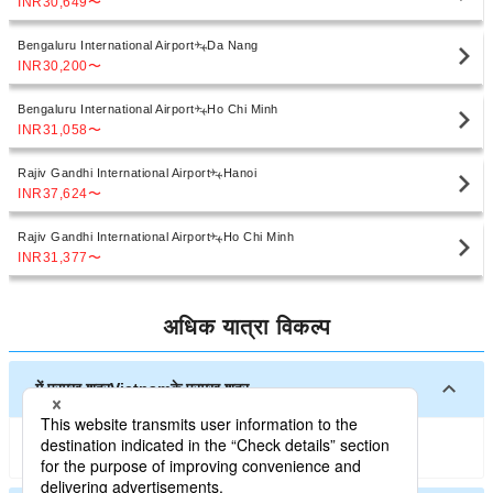
INR30,649
〜
Bengaluru International Airport
Da Nang
INR30,200
〜
Bengaluru International Airport
Ho Chi Minh
INR31,058
〜
Rajiv Gandhi International Airport
Hanoi
INR37,624
〜
Rajiv Gandhi International Airport
Ho Chi Minh
INR31,377
〜
अधिक यात्रा विकल्प
में प्रमुख शहरVietnamके प्रमुख शहर
Hanoi
Ho Chi Minh
Da Nang
Cam Ranh