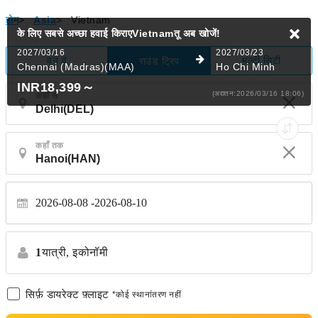
होम
>
Asia
>
Vietnam
के लिए सबसे अच्छा हवाई किराएVietnamतू
अब खोजें!
2027/03/16
2027/03/23
वन वे
मल्टी सिटी
राउंड ट्रिप
Chennai (Madras)(MAA)
Ho Chi Minh
INR18,399
～
(अद्यतन:2026/03/16 18:06)
कहाँ से
कहाँ तक
2026-08-08
2026-08-10
1
यात्री,
इकोनॉमी
सिर्फ़ डायरेक्ट फ़्लाइट
*कोई स्थानांतरण नहीं