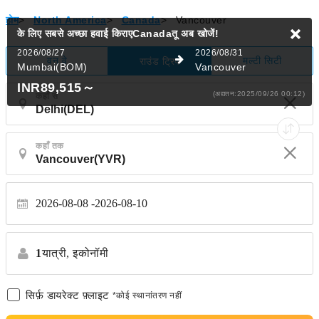
होम
>
North America
>
Canada
>
Vancouver
के लिए सबसे अच्छा हवाई किराएCanadaतू
अब खोजें!
2026/08/27
2026/08/31
वन वे
मल्टी सिटी
राउंड ट्रिप
Mumbai(BOM)
Vancouver
INR89,515
～
(अद्यतन:2025/09/26 00:12)
कहाँ से
कहाँ तक
2026-08-08
2026-08-10
1
यात्री,
इकोनॉमी
सिर्फ़ डायरेक्ट फ़्लाइट
*कोई स्थानांतरण नहीं