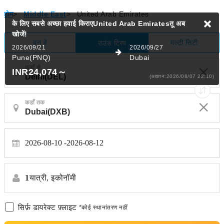
होम
>
Middle East
>
United Arab Emirates
के लिए सबसे अच्छा हवाई किराएUnited Arab Emiratesतू
अब
खोजें!
वन वे
मल्टी सिटी
राउंड ट्रिप
2026/09/21
2026/09/27
Pune(PNQ)
Dubai
कहाँ से
INR24,074
～
(अद्यतन:2026/08/07 22:10)
कहाँ तक
2026-08-10
2026-08-12
1
यात्री,
इकोनॉमी
सिर्फ़ डायरेक्ट फ़्लाइट
*कोई स्थानांतरण नहीं