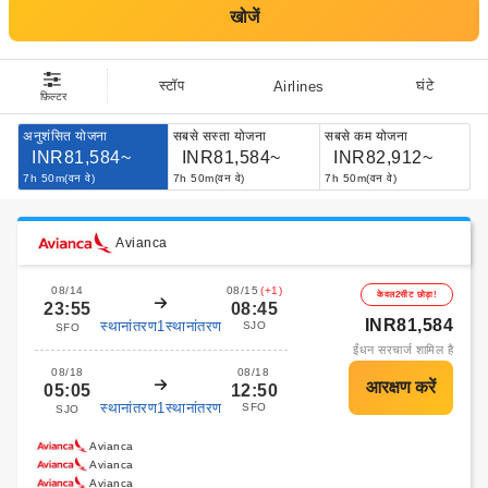
खोजें
स्टॉप
घंटे
Airlines
फ़िल्टर
अनुशंसित योजना
सबसे सस्ता योजना
सबसे कम योजना
INR81,584~
INR81,584~
INR82,912~
7h 50m(वन वे)
7h 50m(वन वे)
7h 50m(वन वे)
Avianca
08/14
08/15
(+1)
केवल2सीट छोड़ा!
23:55
08:45
INR81,584
स्थानांतरण1स्थानांतरण
SJO
SFO
ईंधन सरचार्ज शामिल है
08/18
08/18
05:05
12:50
स्थानांतरण1स्थानांतरण
SFO
SJO
Avianca
Avianca
Avianca