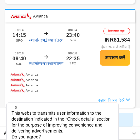
Avianca
08/14
08/14
केवल2सीट छोड़ा!
14:15
23:40
INR81,584
स्थानांतरण1स्थानांतरण
SJO
SFO
ईंधन सरचार्ज शामिल है
08/18
08/18
09:40
22:35
स्थानांतरण1स्थानांतरण
SFO
SJO
Avianca
Avianca
Avianca
Avianca
उड़ान विवरण देखें
सभी खोज परिणाम प्रदर्शित करें
Asia