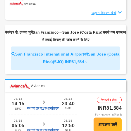
Avianca
उड़ान विवरण देखें
कैलेंडर से, कृपया चुनेंSan Francisco⇔San Jose (Costa Rica)सबसे कम उपलब्ध
से हवाई किराए की जांच करने के लिए
San Francisco International AirportकोSan Jose (Costa
Rica)(SJO) INR81,584～
Avianca
08/14
08/14
केवल2सीट छोड़ा!
14:15
23:40
INR81,584
स्थानांतरण1स्थानांतरण
SJO
SFO
ईंधन सरचार्ज शामिल है
08/18
08/18
05:05
12:50
स्थानांतरण1स्थानांतरण
SFO
SJO