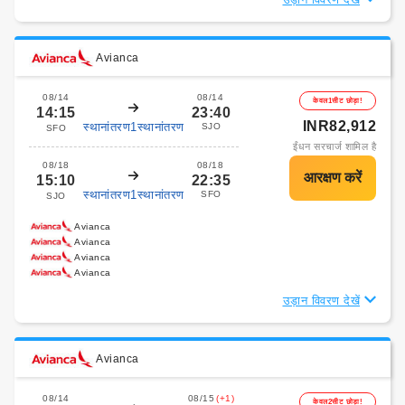
Avianca
08/14
08/14
केवल1सीट छोड़ा!
14:15
23:40
INR82,912
स्थानांतरण1स्थानांतरण
SJO
SFO
ईंधन सरचार्ज शामिल है
08/18
08/18
15:10
22:35
स्थानांतरण1स्थानांतरण
SFO
SJO
Avianca
Avianca
Avianca
Avianca
उड़ान विवरण देखें
Avianca
08/14
08/15
(+1)
केवल2सीट छोड़ा!