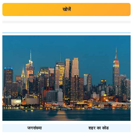
खोजें
जनसंख्या
शहर का कोड