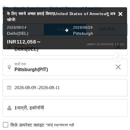
होम
>
North America
>
United States of America
>
Pittsburgh
के लिए सबसे अच्छा हवाई किराएUnited States of Americaतू
अब
खोजें!
2026/08/14
2026/08/28
वन वे
मल्टी सिटी
राउंड ट्रिप
Delhi(DEL)
Pittsburgh
INR112,058
～
कहाँ से
(अद्यतन:2026/05/09 12:12)
कहाँ तक
2026-08-09
2026-08-11
1
यात्री,
इकोनॉमी
सिर्फ़ डायरेक्ट फ़्लाइट
*कोई स्थानांतरण नहीं