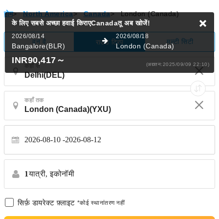
होम
>
North America
>
Canada
>
London (Canada)
के लिए सबसे अच्छा हवाई किराएCanadaतू
अब खोजें!
2026/08/14
2026/08/18
वन वे
मल्टी सिटी
राउंड ट्रिप
Bangalore(BLR)
London (Canada)
INR90,417
～
(अद्यतन:2025/09/09 22:10)
कहाँ से
कहाँ तक
2026-08-10
2026-08-12
1
यात्री,
इकोनॉमी
सिर्फ़ डायरेक्ट फ़्लाइट
*कोई स्थानांतरण नहीं