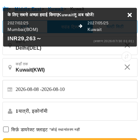
होम
>
Middle East
>
Kuwait
>
Kuwait
के लिए सबसे अच्छा हवाई किराएKuwaitतू
अब खोजें!
2027/02/25
2027/05/25
वन वे
मल्टी सिटी
राउंड ट्रिप
Mumbai(BOM)
Kuwait
INR29,263
～
(अद्यतन:2026/07/30 01:01)
कहाँ से
कहाँ तक
2026-08-08
2026-08-10
1
यात्री,
इकोनॉमी
सिर्फ़ डायरेक्ट फ़्लाइट
*कोई स्थानांतरण नहीं