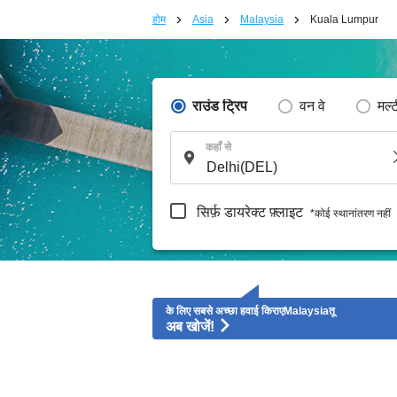
होम
Asia
Malaysia
Kuala Lumpur
राउंड ट्रिप
वन वे
मल्
कहाँ से
सिर्फ़ डायरेक्ट फ़्लाइट
*कोई स्थानांतरण नहीं
के लिए सबसे अच्छा हवाई किराएMalaysiaतू
अब खोजें!