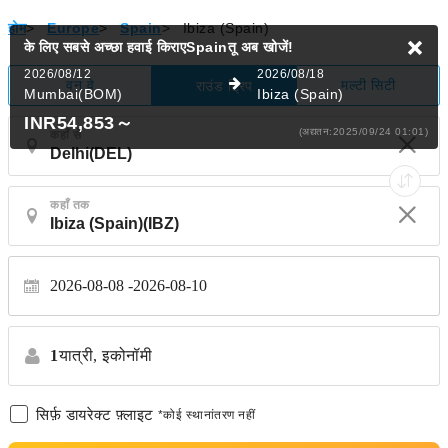
होम
>
Europe
>
Spain
>
Ibiza (Spain)
के लिए सबसे अच्छा हवाई किराएSpainतू
अब खोजें!
2026/08/12
2026/08/18
वन वे
मल्टी सिटी
राउंड ट्रिप
Mumbai(BOM)
Ibiza (Spain)
INR54,853
～
(अद्यतन:2025/09/24 01:01)
कहाँ से
कहाँ तक
2026-08-08
2026-08-10
1
यात्री,
इकोनॉमी
सिर्फ़ डायरेक्ट फ़्लाइट
*कोई स्थानांतरण नहीं