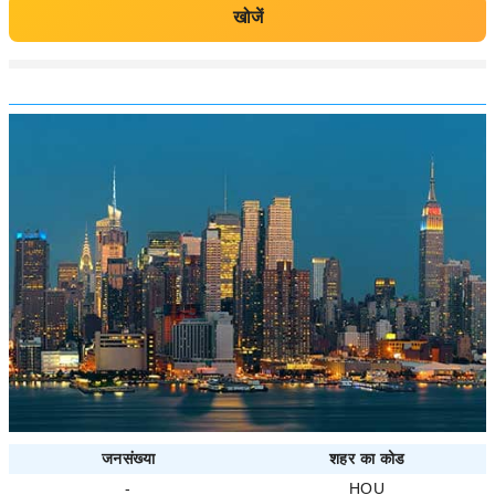
खोजें
जनसंख्या
शहर का कोड
-
HOU