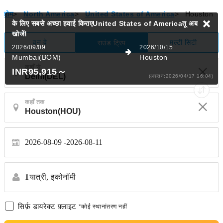
होम
>
North America
>
United States of America
>
Houston
के लिए सबसे अच्छा हवाई किराएUnited States of Americaतू
अब
खोजें!
वन वे
मल्टी सिटी
राउंड ट्रिप
2026/09/09
2026/10/15
Mumbai(BOM)
Houston
कहाँ से
INR95,915
～
(अद्यतन:2026/04/17 16:04)
कहाँ तक
2026-08-09
2026-08-11
1
यात्री,
इकोनॉमी
सिर्फ़ डायरेक्ट फ़्लाइट
*कोई स्थानांतरण नहीं