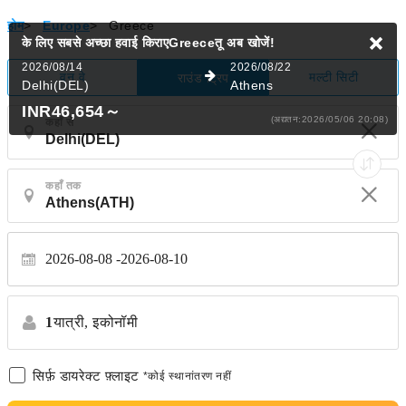
होम
>
Europe
>
Greece
के लिए सबसे अच्छा हवाई किराएGreeceतू
अब खोजें!
2026/08/14
2026/08/22
वन वे
मल्टी सिटी
राउंड ट्रिप
Delhi(DEL)
Athens
INR46,654
～
(अद्यतन:2026/05/06 20:08)
कहाँ से
कहाँ तक
2026-08-08
2026-08-10
1
यात्री,
इकोनॉमी
सिर्फ़ डायरेक्ट फ़्लाइट
*कोई स्थानांतरण नहीं