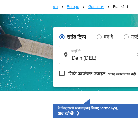
होम
Europe
Germany
Frankfurt
राउंड ट्रिप
वन वे
मल्
कहाँ से
सिर्फ़ डायरेक्ट फ़्लाइट
*कोई स्थानांतरण नहीं
के लिए सबसे अच्छा हवाई किराएGermanyतू
अब खोजें!