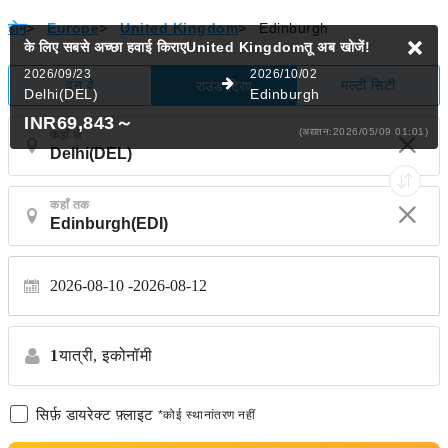
होम
>
Europe
>
United Kingdom
>
Edinburgh
के लिए सबसे अच्छा हवाई किराएUnited Kingdomतू
अब खोजें!
2026/09/23
2026/10/02
वन वे
मल्टी सिटी
राउंड ट्रिप
Delhi(DEL)
Edinburgh
INR69,843
～
(अद्यतन:2026/05/09 01:01)
कहाँ से
कहाँ तक
2026-08-10
2026-08-12
1
यात्री,
इकोनॉमी
सिर्फ़ डायरेक्ट फ़्लाइट
*कोई स्थानांतरण नहीं