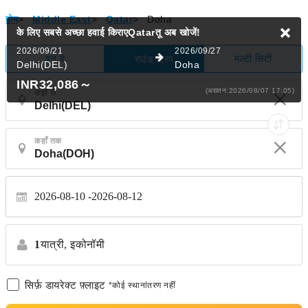
होम
>
Middle East
>
Qatar
>
Doha
के लिए सबसे अच्छा हवाई किराएQatarतू
अब खोजें!
2026/09/21
2026/09/27
वन वे
मल्टी सिटी
राउंड ट्रिप
Delhi(DEL)
Doha
INR32,086
～
(अद्यतन:2026/08/07 17:05)
कहाँ से
कहाँ तक
2026-08-10
2026-08-12
1
यात्री,
इकोनॉमी
सिर्फ़ डायरेक्ट फ़्लाइट
*कोई स्थानांतरण नहीं