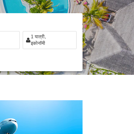
1
यात्री,
इकोनॉमी