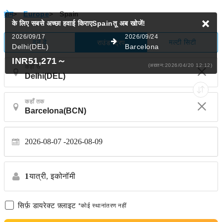
होम
>
Europe
>
Spain
के लिए सबसे अच्छा हवाई किराएSpainतू
अब खोजें!
2026/09/17
2026/09/24
वन वे
मल्टी सिटी
राउंड ट्रिप
Delhi(DEL)
Barcelona
INR51,271
～
(अद्यतन:2026/04/20 12:12)
कहाँ से
कहाँ तक
2026-08-07
2026-08-09
1
यात्री,
इकोनॉमी
सिर्फ़ डायरेक्ट फ़्लाइट
*कोई स्थानांतरण नहीं