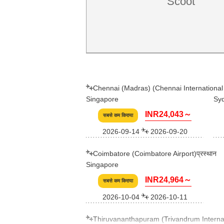
Scoot
Chennai (Madras) (Chennai International A
Singapore
Sy
INR24,043～
सबसे कम किराया
2026-09-14
2026-09-20
Coimbatore (Coimbatore Airport)प्रस्थान
Singapore
INR24,964～
सबसे कम किराया
2026-10-04
2026-10-11
Thiruvananthapuram (Trivandrum Internatio