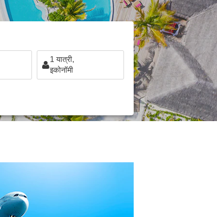
1
यात्री,
इकोनॉमी