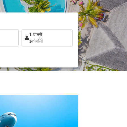
1
यात्री,
इकोनॉमी