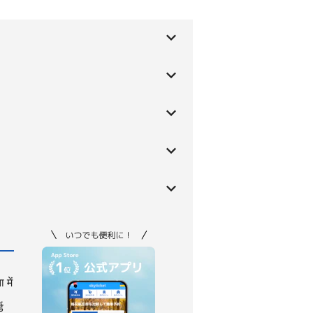
 में
ड